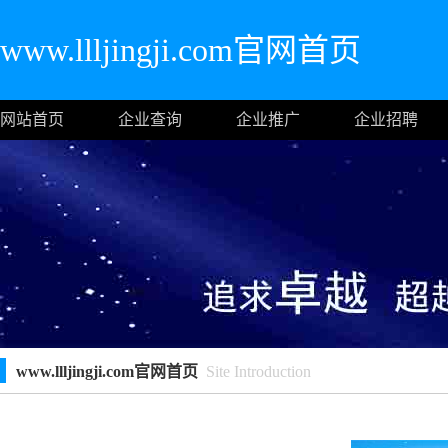
www.llljingji.com官网首页
网站首页
企业查询
企业推广
企业招聘
www.llljingji.com官网首页
Site Introduction