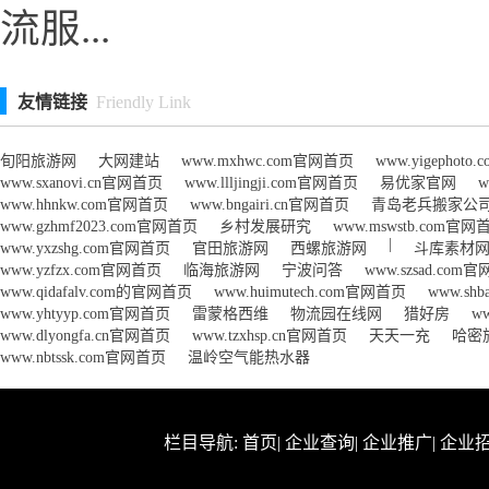
流服...
友情链接
Friendly Link
旬阳旅游网
大网建站
www.mxhwc.com官网首页
www.yigephot
www.sxanovi.cn官网首页
www.llljingji.com官网首页
易优家官网
w
www.hhnkw.com官网首页
www.bngairi.cn官网首页
青岛老兵搬家公
www.gzhmf2023.com官网首页
乡村发展研究
www.mswstb.com官网
|
www.yxzshg.com官网首页
官田旅游网
西螺旅游网
斗库素材
www.yzfzx.com官网首页
临海旅游网
宁波问答
www.szsad.com
www.qidafalv.com的官网首页
www.huimutech.com官网首页
www.sh
www.yhtyyp.com官网首页
雷蒙格西维
物流园在线网
猎好房
w
www.dlyongfa.cn官网首页
www.tzxhsp.cn官网首页
天天一充
哈密
www.nbtssk.com官网首页
温岭空气能热水器
栏目导航:
首页
|
企业查询
|
企业推广
|
企业